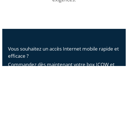
Vous souhaitez un accès Internet mobile rapide et
efficace ?
Commandez dès maintenant votre box ICOW et
profitez du Très Haut Débit où que vous soyez !
Je demande ma box 4G/5G
Comparative des offres